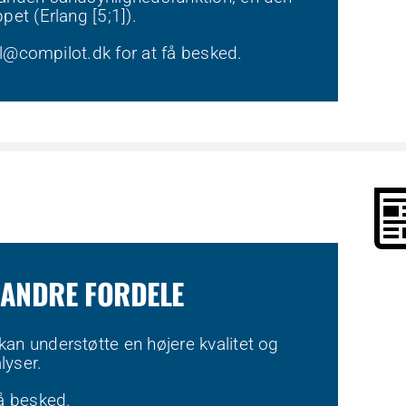
pet (Erlang [5;1]).
l@compilot.dk
for at få besked.
 ANDRE FORDELE
an understøtte en højere kvalitet og
lyser.
få besked.