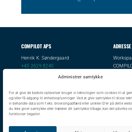
COMPILOT APS
ADRESSE
Henrik K. Søndergaard
Workspa
+45 2629 8240
COMPIL
mail@compilot.dk
Viborgve
Administrer samtykke
DK-8210
For at give de bedste oplevelser bruger vi teknologier som cookies til at 
CVR: 38
og/eller få adgang til enhedsoplysninger. Ved at give samtykke til disse tek
vi behandle data som f.eks. browsingadfærd eller unikke ID'er på dette web
du ikke giver samtykke eller trækker dit samtykke tilbage, kan det påvirke vi
funktioner negativt.