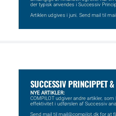
der typisk anvendes i Successiv Princip
Artiklen udgives i juni. Send mail til
mai
SUCCESSIV PRINCIPPET &
NYE ARTIKLER:
COMPILOT udgiver andre artikler, som k
effektivitet i udførslen af Successiv ana
Send mail til
mail@compilot.dk
for at 