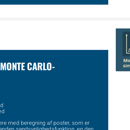
 MONTE CARLO-
ed
ed
tere med beregning af poster, som er
 anden sandsynlighedsfunktion, en den