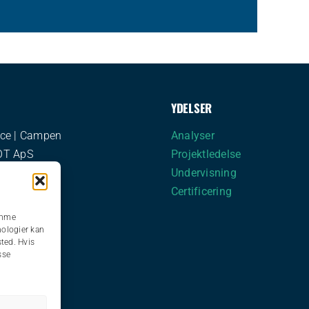
YDELSER
ce | Campen
Analyser
OT ApS
Projektledelse
j 159A
Undervisning
 Aarhus V
Certificering
gemme
69 4766
nologier kan
sted. Hvis
sse