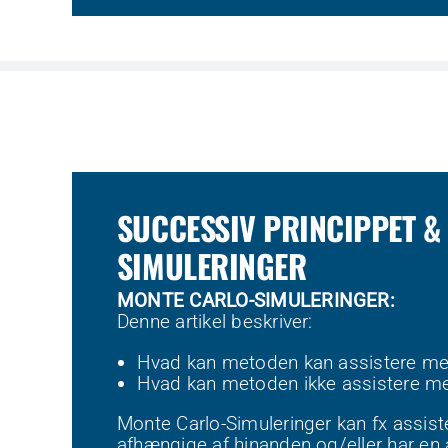
SUCCESSIV PRINCIPPET &
SIMULERINGER
MONTE CARLO-SIMULERINGER:
Denne artikel beskriver:
Hvad kan metoden kan assistere m
Hvad kan metoden ikke assistere m
Monte Carlo-Simuleringer kan fx assis
afhængige af hinanden og/eller har en